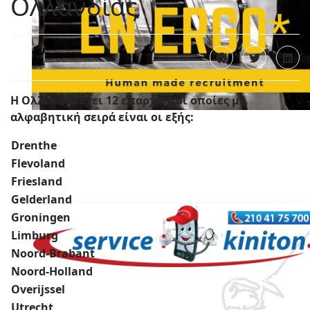
Ολλανδίας
Η Ολλανδία έχει 12 επαρχίες,οι οποίες με
αλφαβητική σειρά είναι οι εξής:
Γραφείο εύρεσης εργασίας στην Ολλανδία !
Drenthe
Περισσότερα
Flevoland
Friesland
Gelderland
Groningen
Limburg
Noord-Brabant
Noord-Holland
Χωρίς να επισκευάσουμε το κινητό μας , δεν πάμε
Overijssel
πουθενά !
Utrecht